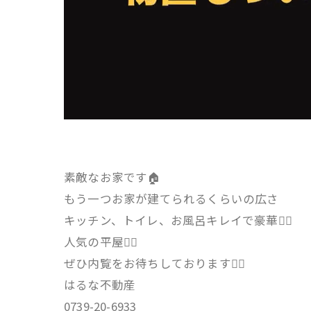
素敵なお家です🏠
もう一つお家が建てられるくらいの広さ
キッチン、トイレ、お風呂キレイで豪華🙂‍↔️
人気の平屋🙂‍↔️
ぜひ内覧をお待ちしております🙂‍↕️
はるな不動産
0739-20-6933