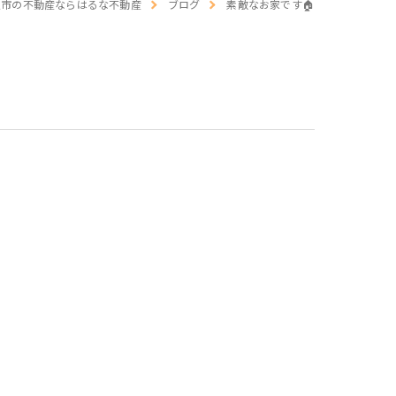
辺市の不動産ならはるな不動産
ブログ
素敵なお家です🏠
介