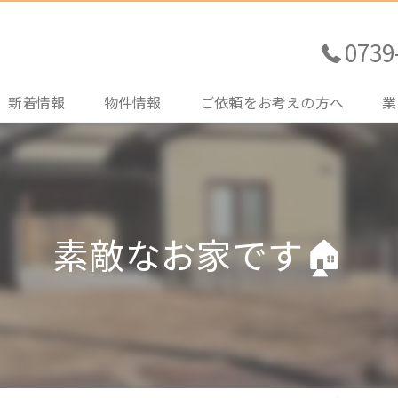
0739
新着情報
物件情報
ご依頼をお考えの方へ
業
売買土地情報
不動産売買をご検討の方
売
売買住宅情報
住宅ローンのご相談
購
素敵なお家です🏠
売買その他情報
土地探しのお手伝い
賃
賃貸情報
管
買
売