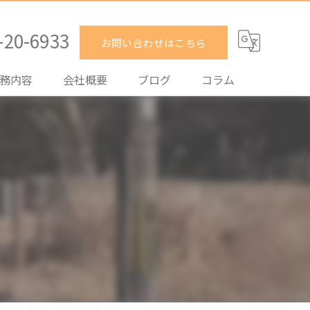
-20-6933
お問い合わせはこちら
務内容
会社概要
ブログ
コラム
却
入
貸
理
取
買