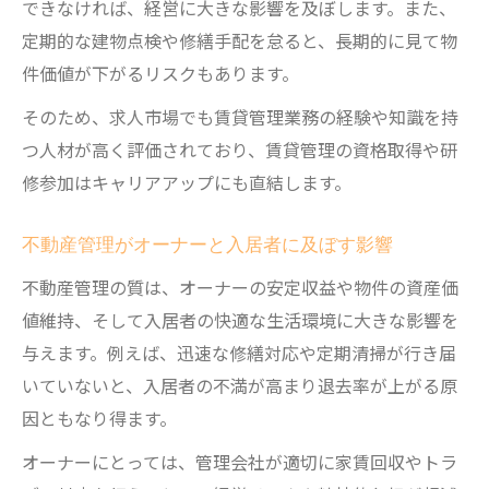
できなければ、経営に大きな影響を及ぼします。また、
とは
定期的な建物点検や修繕手配を怠ると、長期的に見て物
現場対応で学ぶ賃貸管理のコツと注意点
件価値が下がるリスクもあります。
不動産賃貸管理の現場対応で求められるコ
そのため、求人市場でも賃貸管理業務の経験や知識を持
ツ
つ人材が高く評価されており、賃貸管理の資格取得や研
賃貸管理現場でよくある失敗例と対策法
修参加はキャリアアップにも直結します。
不動産屋が嫌がる行動と信頼関係の築き方
クレーム対応と修繕手配で大切なポイント
不動産管理がオーナーと入居者に及ぼす影響
賃貸管理現場で役立つ実践的な注意点
不動産管理の質は、オーナーの安定収益や物件の資産価
賃貸管理を体系的に理解するための実践ノウハ
値維持、そして入居者の快適な生活環境に大きな影響を
ウ
与えます。例えば、迅速な修繕対応や定期清掃が行き届
不動産賃貸管理を体系的に学ぶ実践ステッ
いていないと、入居者の不満が高まり退去率が上がる原
プ
因ともなり得ます。
賃貸管理の帳簿管理や原状回復の基礎知識
オーナーにとっては、管理会社が適切に家賃回収やトラ
不動産賃貸管理の一連業務フローを整理す