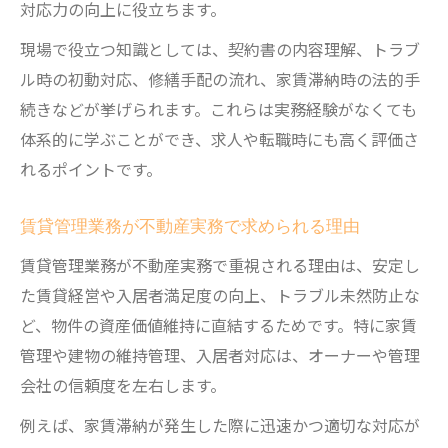
宅建士と賃貸不動産経営管理士の違いを比
対応力の向上に役立ちます。
較
現場で役立つ知識としては、契約書の内容理解、トラブ
資格取得が不動産管理業務に与える影響と
ル時の初動対応、修繕手配の流れ、家賃滞納時の法的手
は
続きなどが挙げられます。これらは実務経験がなくても
不動産管理で評価される資格の価値を整理
体系的に学ぶことができ、求人や転職時にも高く評価さ
れるポイントです。
こんな人に賃貸管理が向いている理由
不動産賃貸管理に向いている人の特徴を解
賃貸管理業務が不動産実務で求められる理由
説
賃貸管理業務が不動産実務で重視される理由は、安定し
賃貸管理の仕事が合う適性やスキルとは何
た賃貸経営や入居者満足度の向上、トラブル未然防止な
か
ど、物件の資産価値維持に直結するためです。特に家賃
現場で活躍できる賃貸管理の資質を知る
管理や建物の維持管理、入居者対応は、オーナーや管理
賃貸管理に向く人が持つ強みや注意点を紹
会社の信頼度を左右します。
介
例えば、家賃滞納が発生した際に迅速かつ適切な対応が
不動産賃貸管理仕事がきついと感じる瞬間