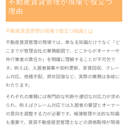
不動産賃貸管理が現場で役立つ
不動産賃貸管理が転職でも有利な理由を解
理由
説
賃貸管理の実務範囲と責任分界を解説
不動産賃貸管理の現場で役立つ知識とは
不動産賃貸管理の実務範囲を具体例で解説
不動産賃貸管理の現場では、単なる知識だけでなく「ど
管理会社とオーナーの責任分界を明確に理
こまでが管理会社の業務範囲で、どこからがオーナーや
解
仲介業者の責任か」を明確に理解することが不可欠で
賃貸管理業務で発生するトラブルとその対
す。例えば、入居者募集や契約更新、家賃回収、クレー
応策
ム対応、修繕手配、原状回復など、実際の業務は多岐に
不動産管理における業務分担のポイント
わたります。
現場での責任所在を整理するための考え方
それぞれの業務には専門的な判断や適切な対応力が求め
資格選びから見る不動産管理の価値
られ、例えばクレーム対応では入居者の要望とオーナー
不動産賃貸管理資格の選び方と活用法
の意向を調整する力が必要です。帳簿管理や法的な知識
賃貸管理に必要な不動産資格の種類と特徴
も重要で、賃貸不動産経営管理士などの資格取得が現場