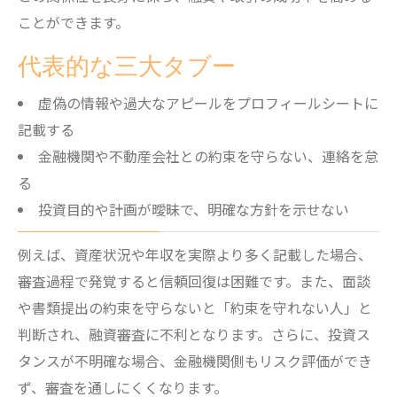
ル
ことができます。
面談成功のためのプロフィール作成ポイン
代表的な三大タブー
ト
信頼されるプロフィールシートの工夫を伝
虚偽の情報や過大なアピールをプロフィールシートに
授
記載する
金融機関や不動産会社との約束を守らない、連絡を怠
不動産投資で面談前に整理すべき情報とは
る
自信を持って不動産プロフィールを提出す
投資目的や計画が曖昧で、明確な方針を示せない
るコツ
例えば、資産状況や年収を実際より多く記載した場合、
審査過程で発覚すると信頼回復は困難です。また、面談
や書類提出の約束を守らないと「約束を守れない人」と
判断され、融資審査に不利となります。さらに、投資ス
タンスが不明確な場合、金融機関側もリスク評価ができ
ず、審査を通しにくくなります。