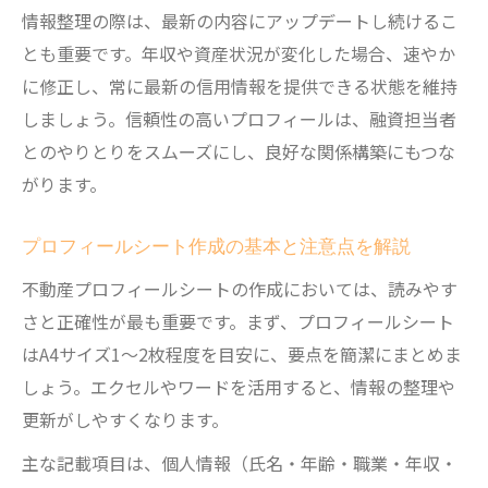
情報整理の際は、最新の内容にアップデートし続けるこ
不動産投資成功の鍵となる自己PRの工夫
とも重要です。年収や資産状況が変化した場合、速やか
プロフィールシートが投資成否を左右する
に修正し、常に最新の信用情報を提供できる状態を維持
理由
しましょう。信頼性の高いプロフィールは、融資担当者
投資経験を活かす不動産プロフィールの作
とのやりとりをスムーズにし、良好な関係構築にもつな
成法
がります。
ヒアリングシートで自分の強みを整理しよ
う
プロフィールシート作成の基本と注意点を解説
最新情報を生かした不動産プロフィール活用術
不動産プロフィールシートの作成においては、読みやす
プロフィールシートの最新化で信頼度アッ
さと正確性が最も重要です。まず、プロフィールシート
プ
はA4サイズ1～2枚程度を目安に、要点を簡潔にまとめま
しょう。エクセルやワードを活用すると、情報の整理や
不動産プロフィールの定期的な見直しポイ
更新がしやすくなります。
ント
最新情報を反映したテンプレート活用術
主な記載項目は、個人情報（氏名・年齢・職業・年収・