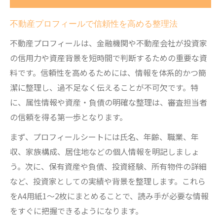
コツ
不動産プロフィールで信頼性を高める整理法
プロフィールシートで融資審査を有利に進める
不動産プロフィールは、金融機関や不動産会社が投資家
方法
の信用力や資産背景を短時間で判断するための重要な資
不動産プロフィールシートで融資審査を突
料です。信頼性を高めるためには、情報を体系的かつ簡
破
潔に整理し、過不足なく伝えることが不可欠です。特
金融機関が重視するプロフィール情報の要
に、属性情報や資産・負債の明確な整理は、審査担当者
点
の信頼を得る第一歩となります。
不動産投資のためのプロフィールシート活
まず、プロフィールシートには氏名、年齢、職業、年
用術
収、家族構成、居住地などの個人情報を明記しましょ
審査で評価される経歴と資産状況の書き方
う。次に、保有資産や負債、投資経験、所有物件の詳細
不動産プロフィールで信頼を獲得する方法
など、投資家としての実績や背景を整理します。これら
不動産投資の成否はプロフィール次第
をA4用紙1～2枚にまとめることで、読み手が必要な情報
投資家の信頼は不動産プロフィールで決ま
をすぐに把握できるようになります。
る