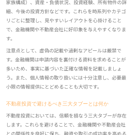
家族構成）、資産・負債状況、投資経験、所有物件の詳
不動産プロフィールで資産状況を正しく伝
細、今後の投資方針などです。これらを時系列やカテゴ
える
リごとに整理し、見やすいレイアウトを心掛けること
情報更新が融資審査を有利にする理由
で、金融機関や不動産会社に好印象を与えやすくなりま
エクセルで作る不動産プロフィールのポイント
す。
エクセル活用で効率的に不動産プロフィー
注意点として、虚偽の記載や過剰なアピールは厳禁で
ル作成
す。金融機関は申請内容を裏付ける資料を求めることが
不動産プロフィールシートの自作ポイント
多いため、事実に基づいた正確な情報を記載しましょ
エクセルテンプレートが便利な理由を解説
う。また、個人情報の取り扱いには十分注意し、必要最
プロフィールシートに必要な項目を一覧で
小限の情報提供にとどめることも大切です。
確認
エクセルでの入力ミスを防ぐチェック方法
不動産投資で避けるべき三大タブーとは何か
自分らしい不動産プロフィールで面談を成功に
不動産投資においては、信頼を損なう三大タブーが存在
導く
します。これらを避けることで、金融機関や不動産会社
不動産プロフィールで自分らしさをアピー
との関係性を良好に保ち、融資や取引の成功率を高める