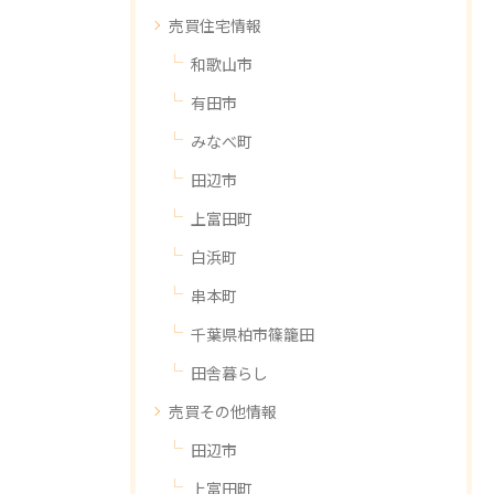
売買住宅情報
和歌山市
有田市
みなべ町
田辺市
上富田町
白浜町
串本町
千葉県柏市篠籠田
田舎暮らし
売買その他情報
田辺市
上富田町