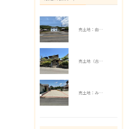
売土地：由良町中
売土地（古家有）：みなべ町芝
売土地：みなべ町埴田