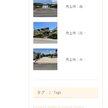
売土地：由良町中
売土地（古家有）：みなべ町芝
売土地：みなべ町埴田
Tags
タグ