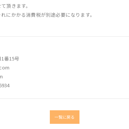
せて頂きます。
それにかかる消費税が別途必要になります。
目1番15号
.com
om
6934
一覧に戻る