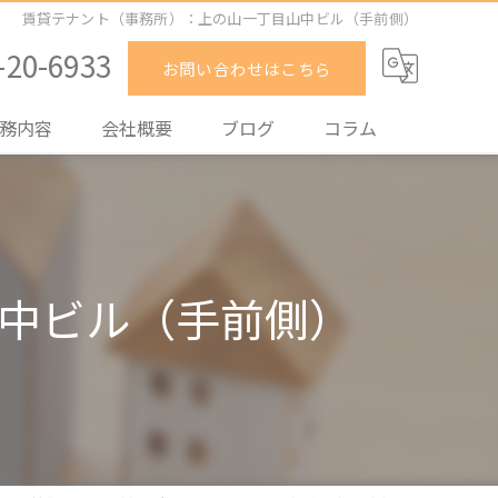
賃貸テナント（事務所）：上の山一丁目山中ビル（手前側）
-20-6933
お問い合わせはこちら
務内容
会社概要
ブログ
コラム
却
入
中ビル（手前側）
貸
理
取
買