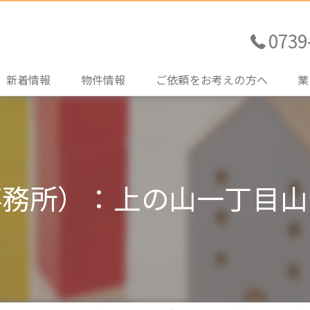
0739
新着情報
物件情報
ご依頼をお考えの方へ
業
売買土地情報
不動産売買をご検討の方
売
売買住宅情報
住宅ローンのご相談
購
事務所）：上の山一丁目山
売買その他情報
土地探しのお手伝い
賃
賃貸情報
管
買
売