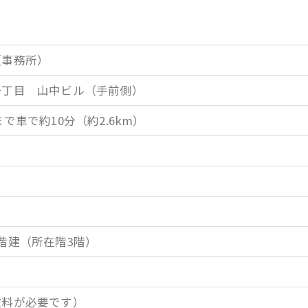
（事務所）
一丁目 山中ビル（手前側）
で車で約10分（約2.6km）
）
）
階建（所在階3階）
数料が必要です）