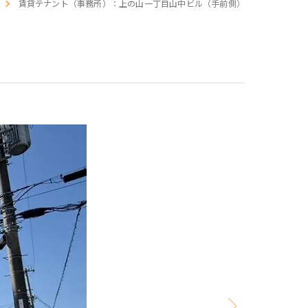
賃貸テナント（事務所）：上の山一丁目山中ビル（手前側）
介