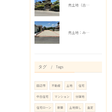
売土地（古家有）：みなべ町芝
売土地：みなべ町埴田
Tags
タグ
田辺市
不動産
土地
住宅
中古住宅
マンション
分譲地
住宅ローン
新築
土地探し
査定