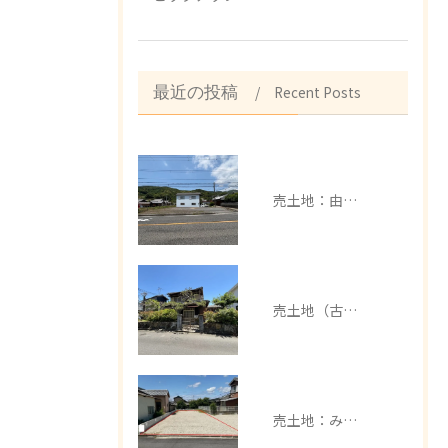
Recent Posts
最近の投稿
売土地：由良町中
売土地（古家有）：みなべ町芝
売土地：みなべ町埴田