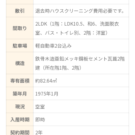
敷引
退去時ハウスクリーニング費用必要です。
2LDK（1階：LDK10.5、和6、洗面脱衣
間取り
室、バス・トイレ別、2階：洋室）
駐車場
軽自動車2台込み
鉄骨木造亜鉛メッキ鋼板セメント瓦葺2階
構造
建（所在階1階、2階）
専有面積
約82.64㎡
築年月
1975年1月
現況
空室
入居時期
即時
契約期間
2年