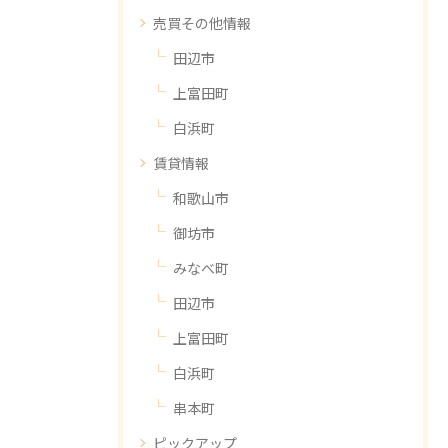
売買その他情報
田辺市
上富田町
白浜町
賃貸情報
和歌山市
御坊市
みなべ町
田辺市
上富田町
白浜町
串本町
ピックアップ