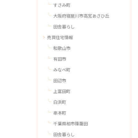
すさみ町
大阪府寝屋川市高宮あさひ丘
田舎暮らし
売買住宅情報
和歌山市
有田市
みなべ町
田辺市
上富田町
白浜町
串本町
千葉県柏市篠籠田
田舎暮らし