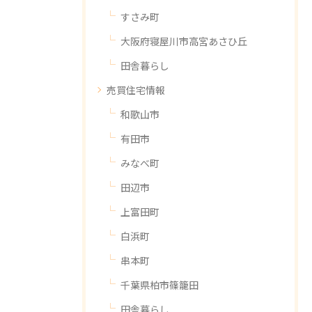
すさみ町
大阪府寝屋川市高宮あさひ丘
田舎暮らし
売買住宅情報
和歌山市
有田市
みなべ町
田辺市
上富田町
白浜町
串本町
千葉県柏市篠籠田
田舎暮らし