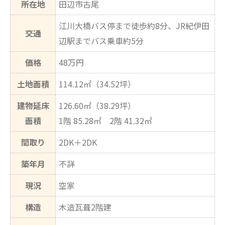
所在地
田辺市古尾
江川大橋バス停まで徒歩約8分、JR紀伊田
交通
辺駅までバス乗車約5分
価格
48万円
土地面積
114.12㎡（34.52坪）
建物延床
126.60㎡（38.29坪）
面積
1階 85.28㎡ 2階 41.32㎡
間取り
2DK＋2DK
築年月
不詳
現況
空家
構造
木造瓦葺2階建