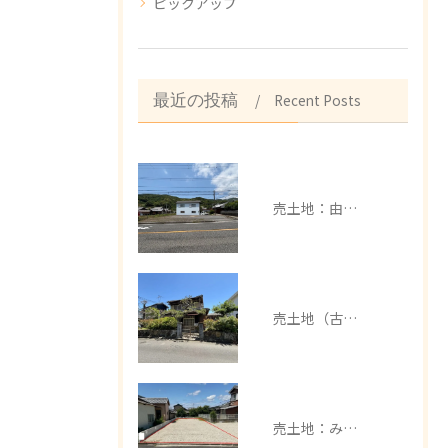
ピックアップ
Recent Posts
最近の投稿
売土地：由良町中
売土地（古家有）：みなべ町芝
売土地：みなべ町埴田