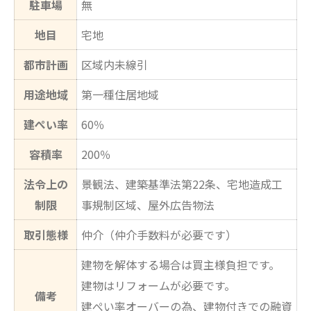
駐車場
無
地目
宅地
都市計画
区域内未線引
用途地域
第一種住居地域
建ぺい率
60％
容積率
200％
法令上の
景観法、建築基準法第22条、宅地造成工
制限
事規制区域、屋外広告物法
取引態様
仲介（仲介手数料が必要です）
建物を解体する場合は買主様負担です。
建物はリフォームが必要です。
備考
建ぺい率オーバーの為、建物付きでの融資