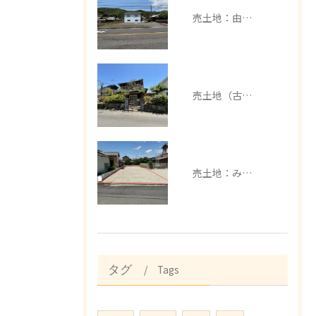
売土地：由良町中
売土地（古家有）：みなべ町芝
売土地：みなべ町埴田
Tags
タグ