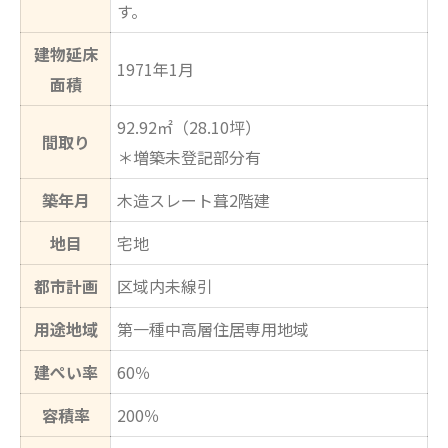
す。
建物延床
1971年1月
面積
92.92㎡（28.10坪）
間取り
＊増築未登記部分有
築年月
木造スレート葺2階建
地目
宅地
都市計画
区域内未線引
用途地域
第一種中高層住居専用地域
建ぺい率
60％
容積率
200％