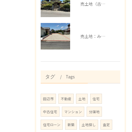
売土地（古家有）：みなべ町芝
売土地：みなべ町埴田
Tags
タグ
田辺市
不動産
土地
住宅
中古住宅
マンション
分譲地
住宅ローン
新築
土地探し
査定