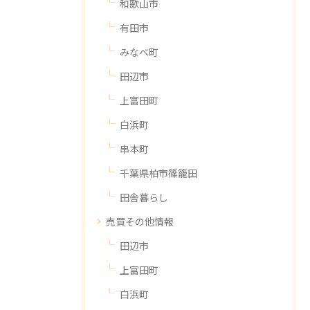
和歌山市
有田市
みなべ町
田辺市
上富田町
白浜町
串本町
千葉県柏市篠籠田
田舎暮らし
売買その他情報
田辺市
上富田町
白浜町