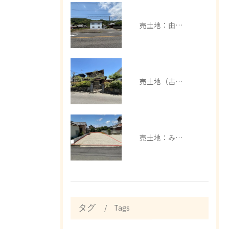
売土地：由良町中
売土地（古家有）：みなべ町芝
売土地：みなべ町埴田
Tags
タグ