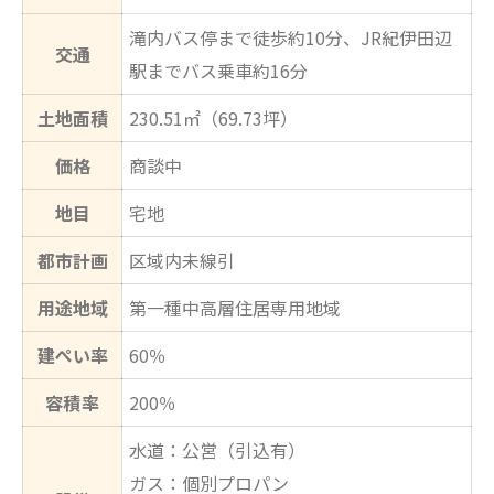
滝内バス停まで徒歩約10分、JR紀伊田辺
交通
駅までバス乗車約16分
土地面積
230.51㎡（69.73坪）
価格
商談中
地目
宅地
都市計画
区域内未線引
用途地域
第一種中高層住居専用地域
建ぺい率
60％
容積率
200％
水道：公営（引込有）
ガス：個別プロパン