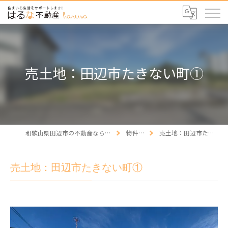
売土地：田辺市たきない町①
和歌山県田辺市の不動産ならはるな不動産
物件情報
売土地：田辺市たきない町①
売土地：田辺市たきない町①