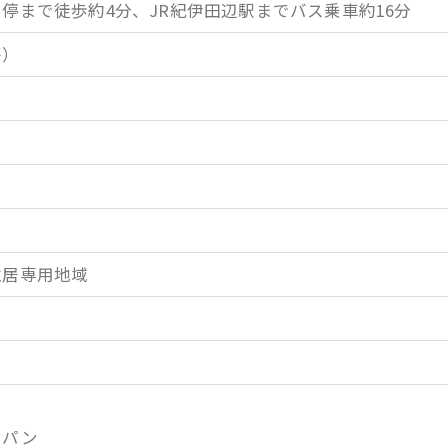
停まで徒歩約4分、JR紀伊田辺駅までバス乗車約16分
坪）
住居専用地域
ロパン