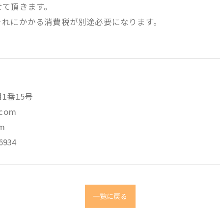
せて頂きます。
それにかかる消費税が別途必要になります。
目1番15号
.com
om
6934
一覧に戻る