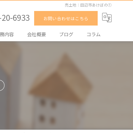
売土地：田辺市あけぼの①
-20-6933
お問い合わせはこちら
務内容
会社概要
ブログ
コラム
却
入
①
貸
理
取
買