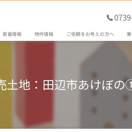
0739
新着情報
物件情報
ご依頼をお考えの方へ
業
売買土地情報
不動産売買をご検討の方
売
売買住宅情報
住宅ローンのご相談
購
売土地：田辺市あけぼの
売買その他情報
土地探しのお手伝い
賃
賃貸情報
管
買
売