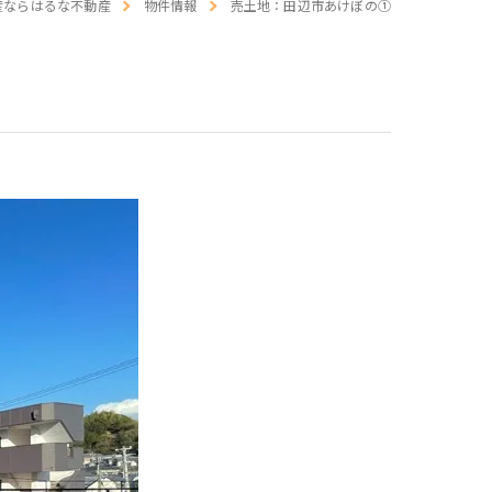
産ならはるな不動産
物件情報
売土地：田辺市あけぼの①
介