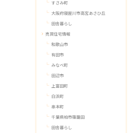
すさみ町
大阪府寝屋川市高宮あさひ丘
田舎暮らし
売買住宅情報
和歌山市
有田市
みなべ町
田辺市
上富田町
白浜町
串本町
千葉県柏市篠籠田
田舎暮らし