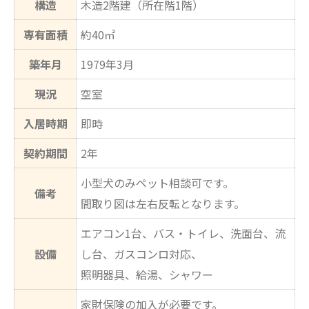
構造
木造2階建（所在階1階）
専有面積
約40㎡
築年月
1979年3月
現況
空室
入居時期
即時
契約期間
2年
小型犬のみペット相談可です。
備考
間取り図は左右反転となります。
エアコン1台、バス・トイレ、洗面台、流
設備
し台、ガスコンロ対応、
照明器具、給湯、シャワー
家財保険の加入が必要です。