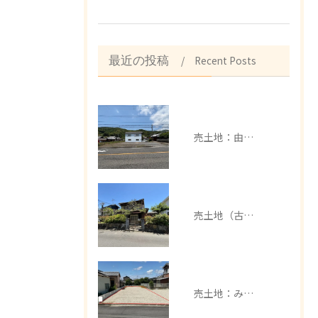
Recent Posts
最近の投稿
売土地：由良町中
売土地（古家有）：みなべ町芝
売土地：みなべ町埴田