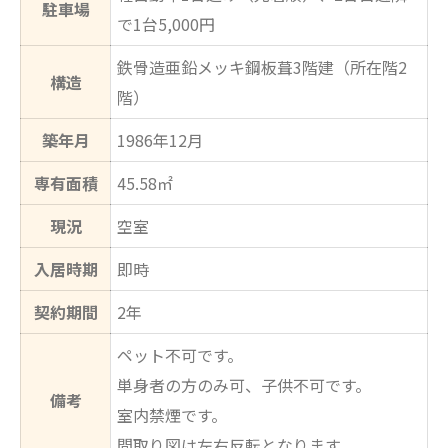
駐車場
で1台5,000円
鉄骨造亜鉛メッキ鋼板葺3階建（所在階2
構造
階）
築年月
1986年12月
専有面積
45.58㎡
現況
空室
入居時期
即時
契約期間
2年
ペット不可です。
単身者の方のみ可、子供不可です。
備考
室内禁煙です。
間取り図は左右反転となります。