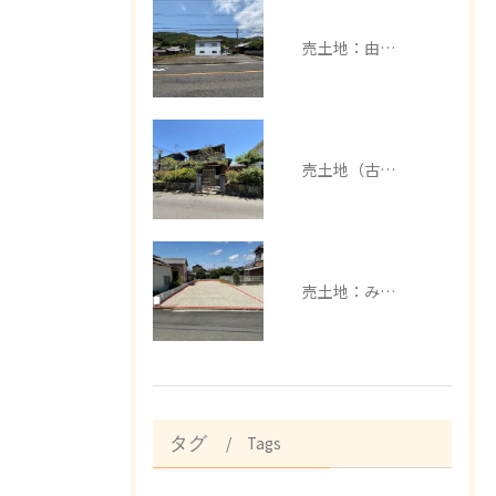
売土地：由良町中
売土地（古家有）：みなべ町芝
売土地：みなべ町埴田
Tags
タグ