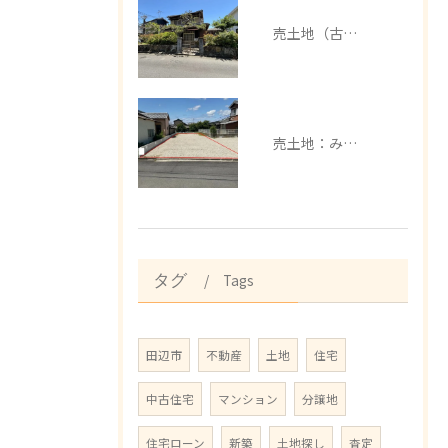
売土地（古家有）：みなべ町芝
売土地：みなべ町埴田
Tags
タグ
田辺市
不動産
土地
住宅
中古住宅
マンション
分譲地
住宅ローン
新築
土地探し
査定