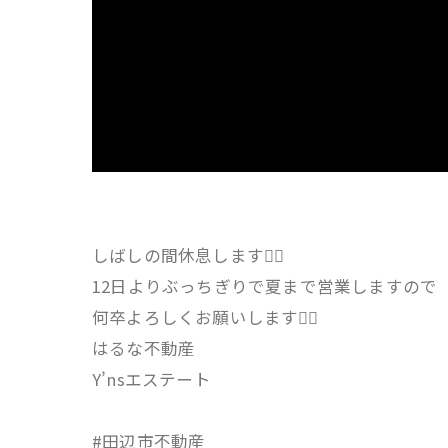
しばしの間休息します🙂‍↕️
12日よりぶっちぎりで夏まで営業しますので
何卒よろしくお願いします🙂‍↕️
はるな不動産
Y’nsエステート
#田辺市不動産