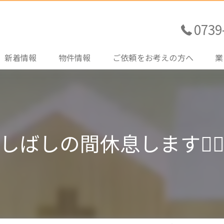
0739
新着情報
物件情報
ご依頼をお考えの方へ
業
売買土地情報
不動産売買をご検討の方
売
売買住宅情報
住宅ローンのご相談
購
しばしの間休息します🙂‍↕
売買その他情報
土地探しのお手伝い
賃
賃貸情報
管
買
売