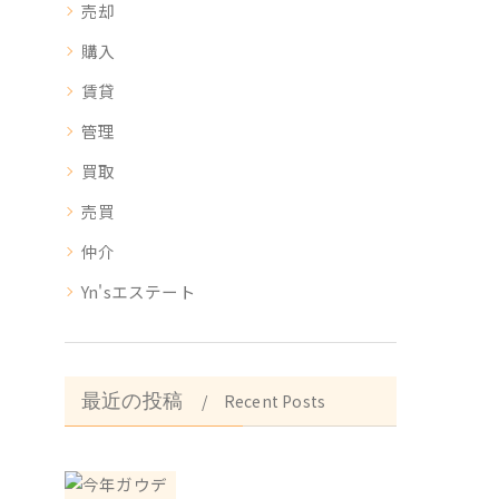
売却
購入
賃貸
管理
買取
売買
仲介
Yn'sエステート
最近の投稿
Recent Posts