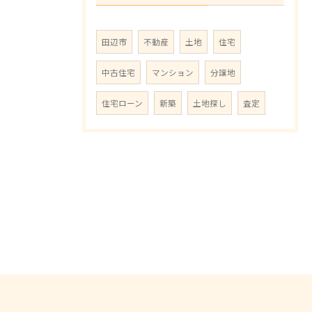
田辺市
不動産
土地
住宅
中古住宅
マンション
分譲地
住宅ローン
新築
土地探し
査定