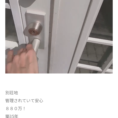
別荘地
管理されていて安心
８８０万！
築35年