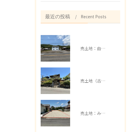
Recent Posts
最近の投稿
売土地：由良町中
売土地（古家有）：みなべ町芝
売土地：みなべ町埴田