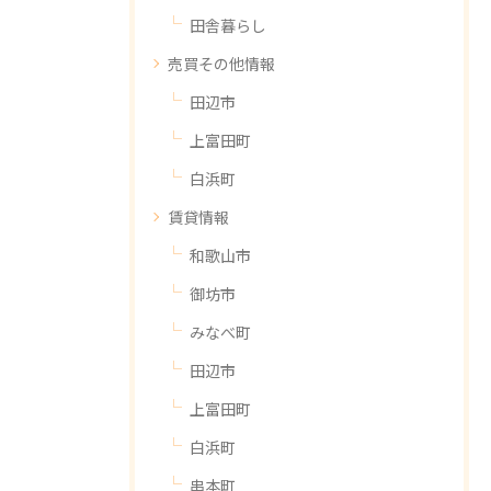
田舎暮らし
売買その他情報
田辺市
上富田町
白浜町
賃貸情報
和歌山市
御坊市
みなべ町
田辺市
上富田町
白浜町
串本町