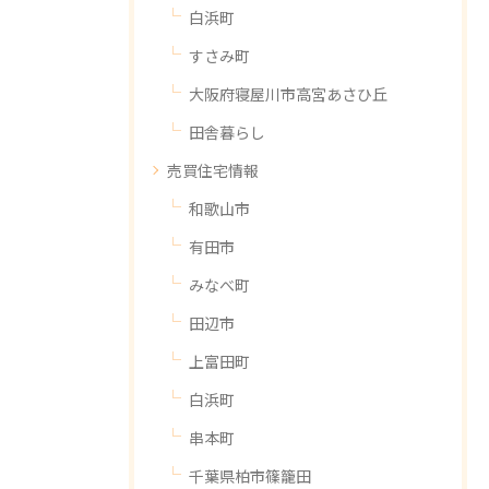
白浜町
すさみ町
大阪府寝屋川市高宮あさひ丘
田舎暮らし
売買住宅情報
和歌山市
有田市
みなべ町
田辺市
上富田町
白浜町
串本町
千葉県柏市篠籠田