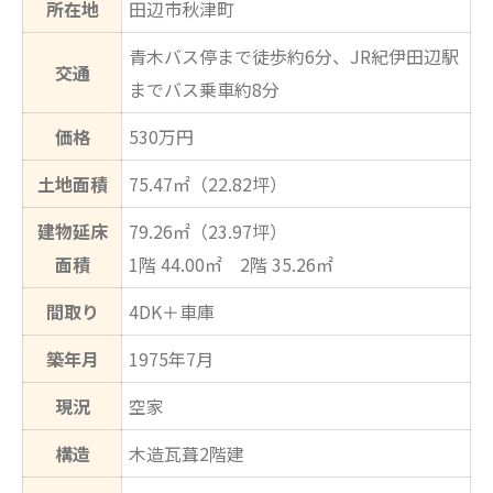
所在地
田辺市秋津町
青木バス停まで徒歩約6分、JR紀伊田辺駅
交通
までバス乗車約8分
価格
530万円
土地面積
75.47㎡（22.82坪）
建物延床
79.26㎡（23.97坪）
面積
1階 44.00㎡ 2階 35.26㎡
間取り
4DK＋車庫
築年月
1975年7月
現況
空家
構造
木造瓦葺2階建