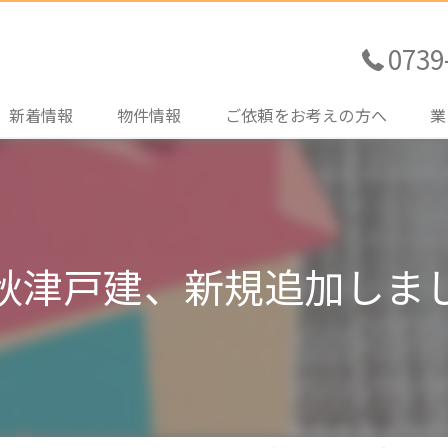
0739
新着情報
物件情報
ご依頼をお考えの方へ
業
売買土地情報
不動産売買をご検討の方
売
売買住宅情報
住宅ローンのご相談
購
秋津戸建、新規追加しま
売買その他情報
土地探しのお手伝い
賃
賃貸情報
管
買
売