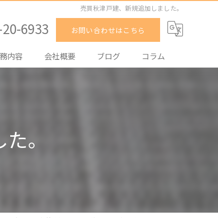
売買秋津戸建、新規追加しました。
-20-6933
お問い合わせはこちら
務内容
会社概要
ブログ
コラム
却
入
した。
貸
理
取
買