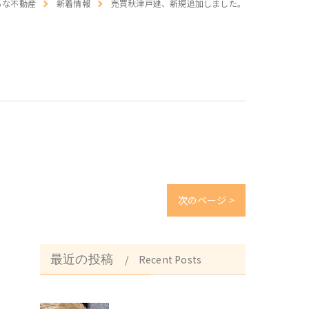
るな不動産
新着情報
売買秋津戸建、新規追加しました。
介
次のページ >
最近の投稿
Recent Posts