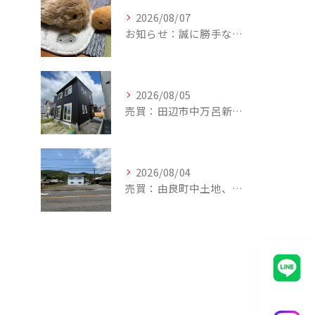
2026/08/07
お知らせ：誠に勝手ながら、8/8（土）～18（月）まで、夏季休暇とさせて頂きます。期間中のお問い合わせにつきましては、お問い合わせフォーム、メール、公式LINE、FAXで承っております。8/19（水）以降、順次回答致しますので、ご不便をおかけしますが、何卒宜しくお願い申し上げます。
2026/08/05
売買：田辺市中万呂新築建売住宅、新規追加しました。
2026/08/04
売買：由良町中土地、値下げしました。