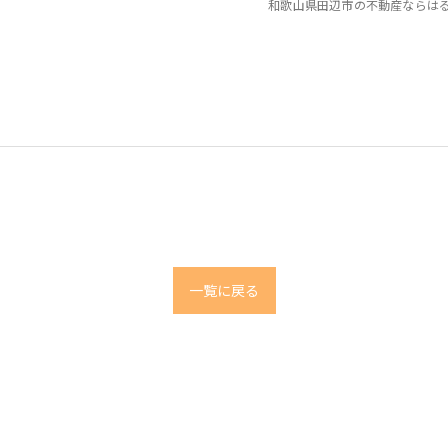
和歌山県田辺市の不動産ならは
仲
一覧に戻る