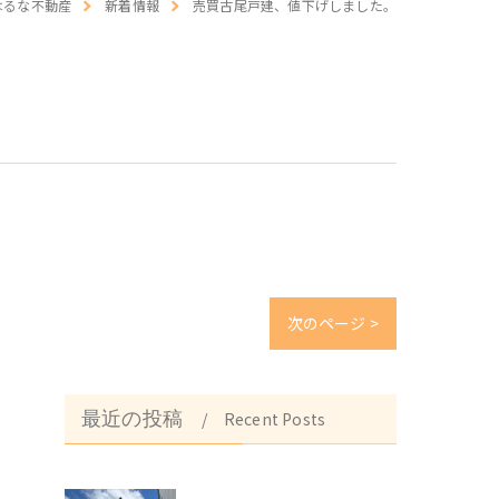
はるな不動産
新着情報
売買古尾戸建、値下げしました。
介
次のページ >
最近の投稿
Recent Posts