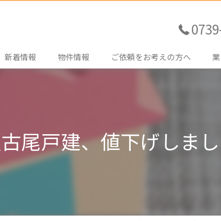
0739
新着情報
物件情報
ご依頼をお考えの方へ
業
売買土地情報
不動産売買をご検討の方
売
売買住宅情報
住宅ローンのご相談
購
買古尾戸建、値下げしまし
売買その他情報
土地探しのお手伝い
賃
賃貸情報
管
買
売