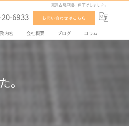
売買古尾戸建、値下げしました。
-20-6933
お問い合わせはこちら
務内容
会社概要
ブログ
コラム
却
入
た。
貸
理
取
買